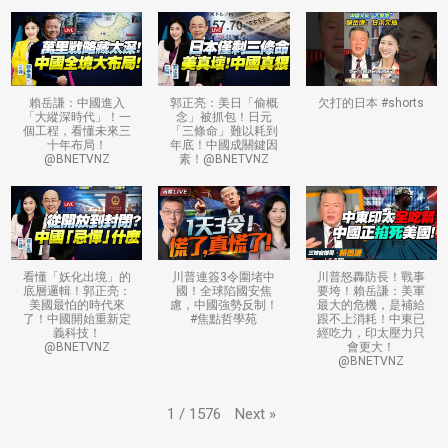
賴岳謙：中國進入
郭正亮：美日「偷概
欠打的日本 #shorts
「大縱深時代」！一
念」被抓包！日元
個工程，看懂未來三
「三條命」難以耗到
十年布局！
年底！中國成關鍵因
@BNETVNZ
素！@BNETVNZ
看懂「妖化出境」的
川普連簽3令圍堵中
川普怒轟防長！戰事
底層邏輯！郭正亮：
國！全球陷國安焦
要垮！賴岳謙：美軍
美國最怕的時代來
慮，中國強勢反制！
最大的危機，是補給
了！中國開始重新定
#焦點哲學苑
跟不上消耗！中東已
義科技！
經吃力，印太壓力只
@BNETVNZ
會更大！
@BNETVNZ
Next
»
1
/
1576