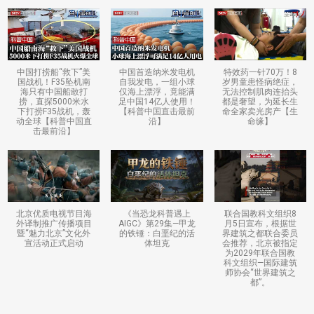
中国打捞船“救下”美
中国首造纳米发电机
特效药一针70万！8
国战机！F35坠机南
自我发电，一组小球
岁男童患怪病绝症，
海只有中国船敢打
仅海上漂浮，竟能满
无法控制肌肉连抬头
捞，直探5000米水
足中国14亿人使用！
都是奢望，为延长生
下打捞F35战机，轰
【科普中国直击最前
命全家卖光房产【生
动全球【科普中国直
沿】
命缘】
击最前沿】
北京优质电视节目海
《当恐龙科普遇上
联合国教科文组织8
外译制推广传播项目
AIGC》第29集—甲龙
月5日宣布，根据世
暨“魅力北京”文化外
的铁锤：白垩纪的活
界建筑之都联合委员
宣活动正式启动
体坦克
会推荐，北京被指定
为2029年联合国教
科文组织—国际建筑
师协会“世界建筑之
都”。