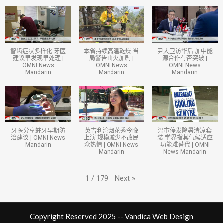
智齿症状多样化 牙医
本省持续高温乾燥 当
尹大卫访华后 加中能
建议早发现早处理 |
局警告山火加剧 |
源合作有否突破 |
OMNI News
OMNI News
OMNI News
Mandarin
Mandarin
Mandarin
牙医分享蛀牙早期防
英吉利湾烟花秀今晚
温市停发降暑清凉套
治建议 | OMNI News
上演 规模减少不改民
装 学界指其气候适应
Mandarin
众热情 | OMNI News
功能难替代 | OMNI
Mandarin
News Mandarin
Next
»
1
/
179
Copyright Reserved 2025 --
Vandica Web Design