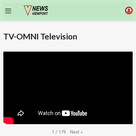
TV-OMNI Television
Next
»
1
/
179