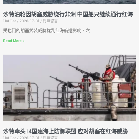
沙特油轮因胡塞威胁绕行非洲 中国船只继续通行红海
Hat Lee
2026-07-31
尚無留言
受也门的胡塞武装威胁扰乱红海航运影响，六
Read More »
沙特牵头14国建海上防御联盟 应对胡塞在红海威胁
Hat Lee
2026-07-31
尚無留言