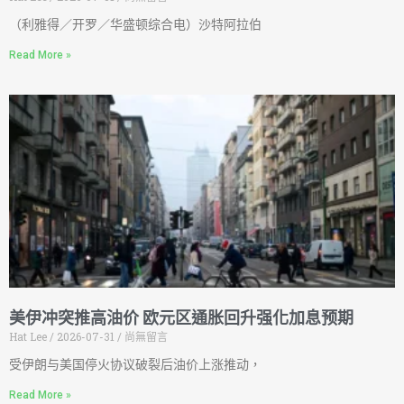
（利雅得／开罗／华盛顿综合电）沙特阿拉伯
Read More »
美伊冲突推高油价 欧元区通胀回升强化加息预期
Hat Lee
2026-07-31
尚無留言
受伊朗与美国停火协议破裂后油价上涨推动，
Read More »