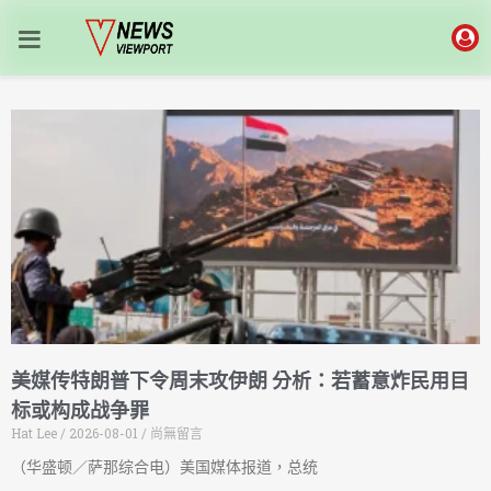
美媒传特朗普下令周末攻伊朗 分析：若蓄意炸民用目
标或构成战争罪
Hat Lee
2026-08-01
尚無留言
（华盛顿／萨那综合电）美国媒体报道，总统